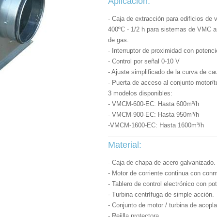
Aplicación:
- Caja de extracción para edificios de 
400ºC - 1/2 h para sistemas de VMC au
de gas.
- Interruptor de proximidad con potenc
- Control por señal 0-10 V
- Ajuste simplificado de la curva de c
- Puerta de acceso al conjunto motor/t
3 modelos disponibles:
- VMCM-600-EC: Hasta 600m³/h
- VMCM-900-EC: Hasta 950m³/h
-VMCM-1600-EC: Hasta 1600m³/h
Material:
- Caja de chapa de acero galvanizado.
- Motor de corriente continua con conmu
- Tablero de control electrónico con po
- Turbina centrífuga de simple acción.
- Conjunto de motor / turbina de acopla
- Rejilla protectora