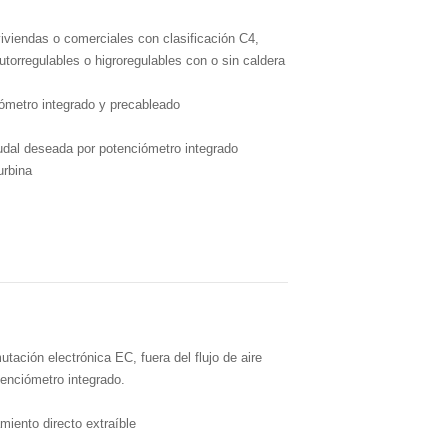
viviendas o comerciales con clasificación C4,
torregulables o higroregulables con o sin caldera
iómetro integrado y precableado
audal deseada por potenciómetro integrado
urbina
tación electrónica EC, fuera del flujo de aire
tenciómetro integrado.
miento directo extraíble